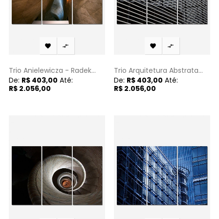




Trio Anielewicza - Radek...
Trio Arquitetura Abstrata...
De:
R$ 403,00
Até:
De:
R$ 403,00
Até:
R$ 2.056,00
R$ 2.056,00