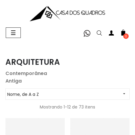
Alternar
☰
navegação
0
ARQUITETURA
Contemporânea
Antiga
Nome, de A a Z

Mostrando 1-12 de 73 itens