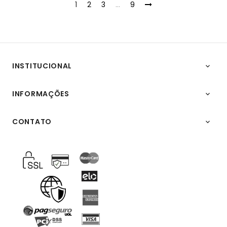
1
2
3
…
9
INSTITUCIONAL

INFORMAÇÕES

CONTATO
