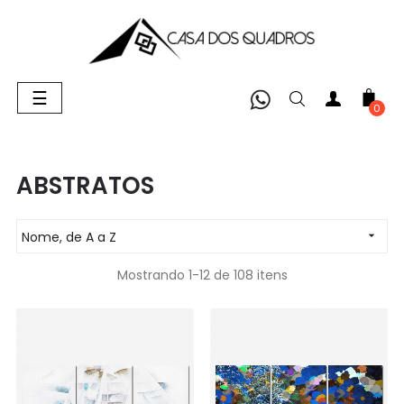
Alternar
☰
navegação
0
ABSTRATOS
Nome, de A a Z

Mostrando 1-12 de 108 itens