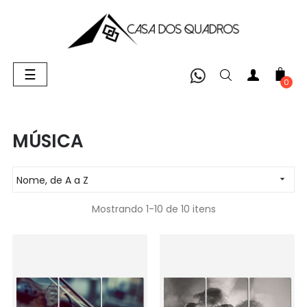
Alternar
☰
navegação
0
MÚSICA
Nome, de A a Z

Mostrando 1-10 de 10 itens