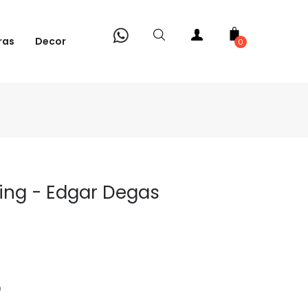
ras
Decor
0
ing - Edgar Degas
0