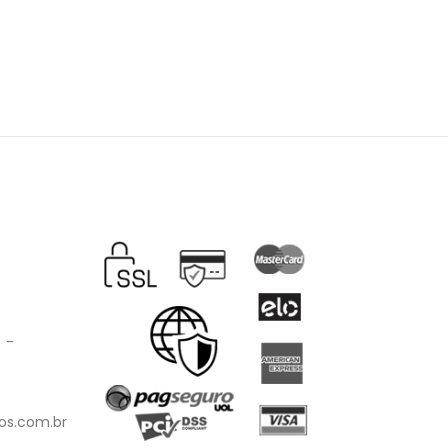
) -
os.com.br