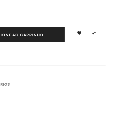


CIONE AO CARRINHO
RIOS