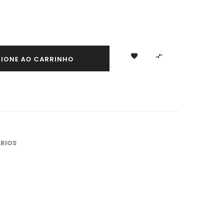


CIONE AO CARRINHO
RIOS