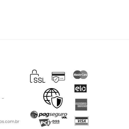
) -
os.com.br