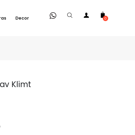
ras
Decor
0
av Klimt
0