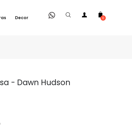
ras
Decor
0
Rosa - Dawn Hudson
0