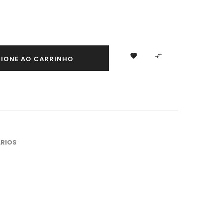


CIONE AO CARRINHO
RIOS