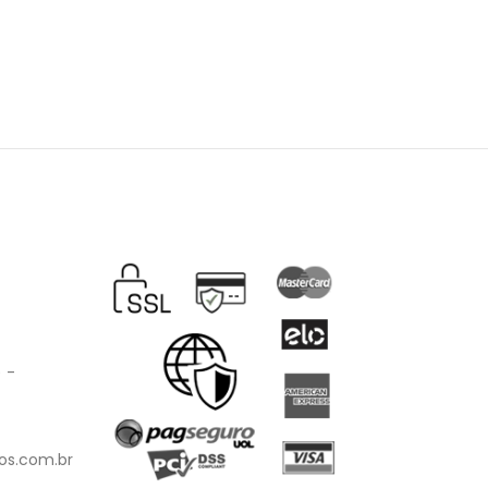
) -
os.com.br