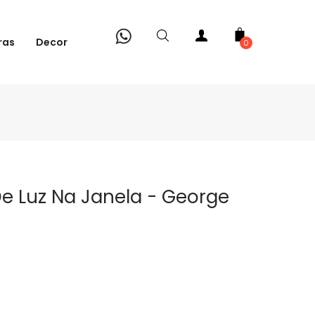
ras
Decor
0
De Luz Na Janela - George