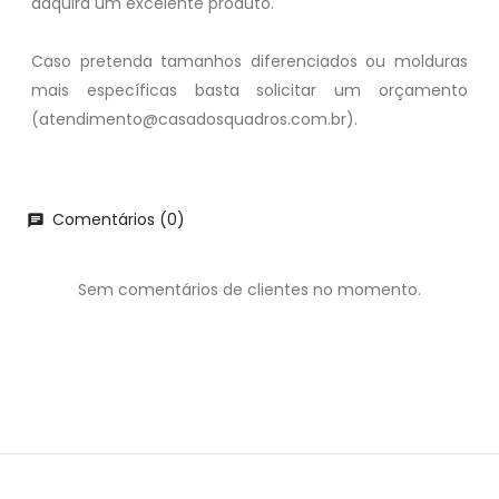
adquira um excelente produto.
Caso pretenda tamanhos diferenciados ou molduras
mais específicas basta solicitar um orçamento
(atendimento@casadosquadros.com.br).
Comentários (0)
chat
Sem comentários de clientes no momento.