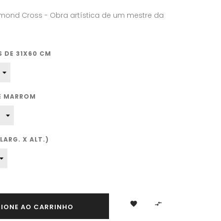
dmond Cross - Obra artística de um mestre da
 DE 31X60 CM
TE MARROM
ARG. X ALT.)


CIONE AO CARRINHO