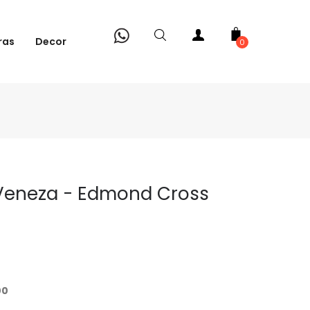
ras
Decor
0
 Veneza - Edmond Cross
00