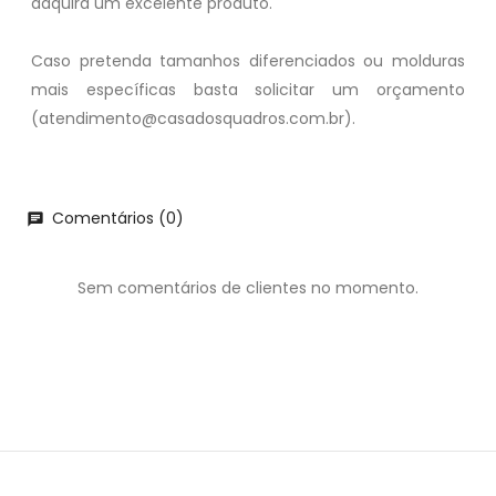
adquira um excelente produto.
Caso pretenda tamanhos diferenciados ou molduras
mais específicas basta solicitar um orçamento
(atendimento@casadosquadros.com.br).
Comentários (0)
chat
Sem comentários de clientes no momento.