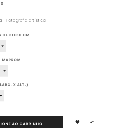
00
a - Fotografia artística
 DE 31X60 CM
TE MARROM
ARG. X ALT.)


CIONE AO CARRINHO