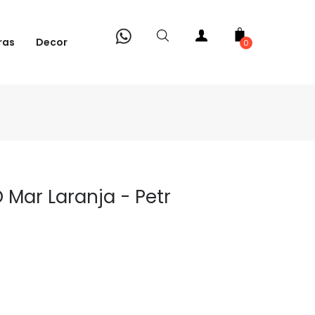
ras
Decor
0
O Mar Laranja - Petr