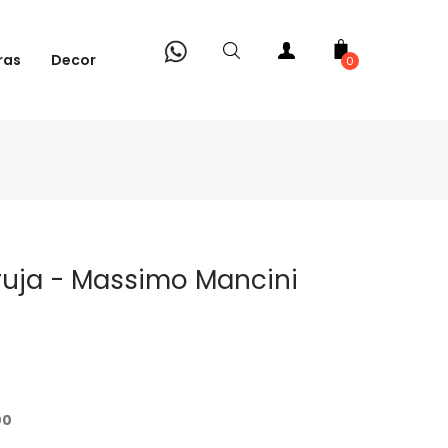
ras
Decor
0
ruja - Massimo Mancini
00