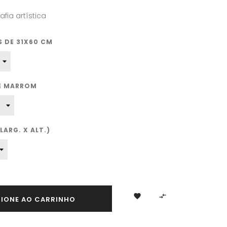
afia artística
 DE 31X60 CM
TE MARROM
ARG. X ALT.)


CIONE AO CARRINHO