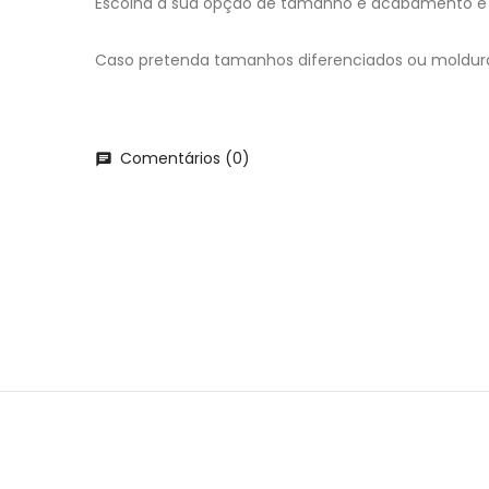
Escolha a sua opção de tamanho e acabamento e 
Caso pretenda tamanhos diferenciados ou moldur
Comentários (0)
chat