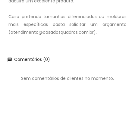
adquira um excelente produto.
Caso pretenda tamanhos diferenciados ou molduras
mais específicas basta solicitar um orçamento
(atendimento@casadosquadros.com.br).
Comentários (0)
chat
Sem comentários de clientes no momento.